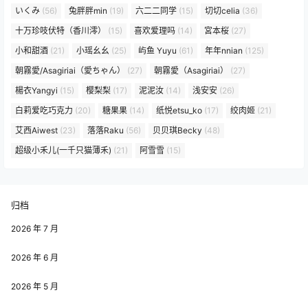
いくみ
(56)
兔胖胖min
(19)
六二二同学
(15)
切切celia
(36)
十万珍吱伏特（香川澪）
(15)
喜欢爱理吗
(14)
宮本桜
(27)
小和甜酒
(21)
小瑶幺幺
(25)
屿鱼 Yuyu
(61)
年年nnian
(125)
朝霧愛/Asagiriai（愛ちゃん）
(27)
朝霧愛（Asagiriai）
(27)
楊衣Yangyi
(15)
樱梨梨
(17)
泥泥汝
(14)
浅安安
(26)
白莉爱吃巧克力
(20)
糖果果
(14)
纸悦etsu_ko
(17)
绞肉姬
(21)
艾西Aiwest
(23)
落落Raku
(56)
贝贝琪Becky
(48)
超级小禾儿(一千只猫薄禾)
(21)
阿雪雪
(15)
归档
2026 年 7 月
2026 年 6 月
2026 年 5 月