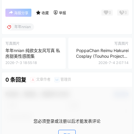
0
0
海报分享
收藏
举报
年年nnian
写真图片
写真图片
年年nnian 纯欲女友风写真 私
PoppaChan Reimu Hakurei
房甜美性感图集
Cosplay (Touhou Project) –
111 Photos 14 Videos 1.13GB
2026-7-3 18:55:18
2026-7-4 2:07:14
0 条回复
文章作者
管理员
A
M
欢迎您，新朋友，感谢参与互动！
确认修改
您必须登录或注册以后才能发表评论