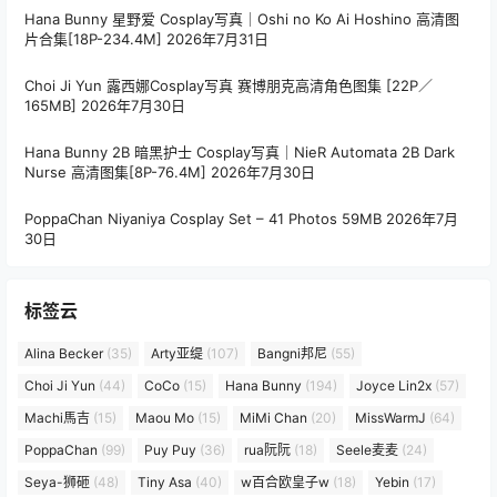
Hana Bunny 星野爱 Cosplay写真｜Oshi no Ko Ai Hoshino 高清图
片合集[18P-234.4M]
2026年7月31日
Choi Ji Yun 露西娜Cosplay写真 赛博朋克高清角色图集 [22P／
165MB]
2026年7月30日
Hana Bunny 2B 暗黑护士 Cosplay写真｜NieR Automata 2B Dark
Nurse 高清图集[8P-76.4M]
2026年7月30日
PoppaChan Niyaniya Cosplay Set – 41 Photos 59MB
2026年7月
30日
标签云
Alina Becker
(35)
Arty亚缇
(107)
Bangni邦尼
(55)
Choi Ji Yun
(44)
CoCo
(15)
Hana Bunny
(194)
Joyce Lin2x
(57)
Machi馬吉
(15)
Maou Mo
(15)
MiMi Chan
(20)
MissWarmJ
(64)
PoppaChan
(99)
Puy Puy
(36)
rua阮阮
(18)
Seele麦麦
(24)
Seya-狮砸
(48)
Tiny Asa
(40)
w百合欧皇子w
(18)
Yebin
(17)