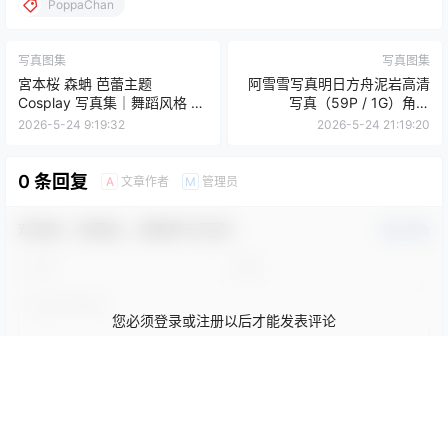
PoppaChan
写真图集
写真图集
宮本桜 森蚺 芭蕾主题
阿雪雪写真明日方舟泥岩高清
Cosplay 写真集｜舞蹈风格 高
写真（59P / 1G）角色
清摄影（33P｜408MB）
Cosplay合集
2026-5-24 9:19:32
2026-5-24 21:19:20
0 条回复
文章作者
管理员
A
M
欢迎您，新朋友，感谢参与互动！
确认修改
您必须登录或注册以后才能发表评论
登录