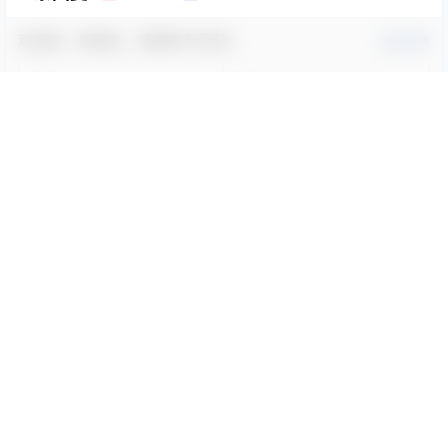
欢迎您，新朋友，感谢参与互动！
确认修改
您必须登录或注册以后才能发表评论
登录
提交
暂无讨论，说说你的看法吧
随机文章