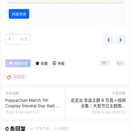
网盘资源
/
6 页
❮
❯
0
0
海报分享
收藏
举报
阿雪雪
写真图集
写真图集
PoppaChan March 7th
泥泥汝 圣诞主题 B 写真＋视频
Cosplay (Honkai Star Rail) –
合集｜大型节日主题图集
27 Photos 29MB
（460P｜19V｜1.25GB）
2026-5-24 14:07:57
2026-5-24 23:43:13
0 条回复
文章作者
管理员
A
M