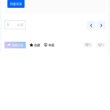
网盘资源
/
5 页
❮
❯
0
0
海报分享
收藏
举报
兔胖胖min
写真图片
写真图片
Ulichan写真套图 Asuka Latex
MissWarmJ Dehya Cosplay
New｜明日香乳胶风4K高清图
Photo Set [29P-27.4M]
48P（421MB）
2026-5-11 4:31:10
2026-5-12 6:55:10
0 条回复
文章作者
管理员
A
M