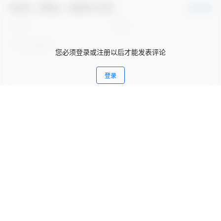
/
5 页
❮
❯
0
0
海报分享
收藏
举报
Ulichan
写真图片
写真图片
楊衣 Yangyi – Kyoka Cosplay
兔胖胖min – 碧蓝航线 武藏 舞
写真集（33P+1V-205MB）角
娘 Cosplay 高清写真集
色还原
（40P-223MB）
2026-5-10 11:43:38
2026-5-11 9:19:10
0 条回复
文章作者
管理员
A
M
欢迎您，新朋友，感谢参与互动！
确认修改