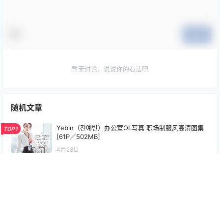
提交
暂无讨论，说说你的看法吧
随机文章
Yebin（전예빈）办公室OL写真 职场制服风高清图集
TOP1
[61P／502MB]
4月28日
jvid黎菲兒 貓系女友菲兒 107P+1个视频，今天想我了
TOP2
吗？
25年12月5日
Hana Bunny 面具少女 Cosplay写真｜Mask Girl Lun
TOP3
a 高清图片合集[11P-29.1M]