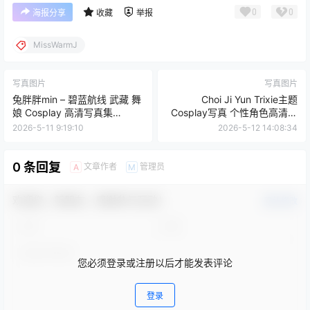
0
0
海报分享
收藏
举报
MissWarmJ
写真图片
写真图片
兔胖胖min – 碧蓝航线 武藏 舞
Choi Ji Yun Trixie主题
娘 Cosplay 高清写真集
Cosplay写真 个性角色高清图
（40P-223MB）
集 [27P-38.5M]
2026-5-11 9:19:10
2026-5-12 14:08:34
0 条回复
文章作者
管理员
A
M
欢迎您，新朋友，感谢参与互动！
确认修改
您必须登录或注册以后才能发表评论
登录