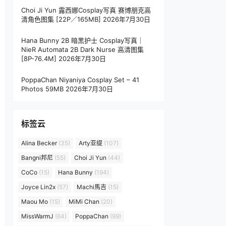
Choi Ji Yun 露西娜Cosplay写真 赛博朋克高
清角色图集 [22P／165MB]
2026年7月30日
Hana Bunny 2B 暗黑护士 Cosplay写真｜
NieR Automata 2B Dark Nurse 高清图集
[8P-76.4M]
2026年7月30日
PoppaChan Niyaniya Cosplay Set – 41
Photos 59MB
2026年7月30日
标签云
Alina Becker
(35)
Arty亚缇
(107)
Bangni邦尼
(55)
Choi Ji Yun
(44)
CoCo
(15)
Hana Bunny
(194)
Joyce Lin2x
(57)
Machi馬吉
(15)
Maou Mo
(15)
MiMi Chan
(20)
MissWarmJ
(64)
PoppaChan
(99)