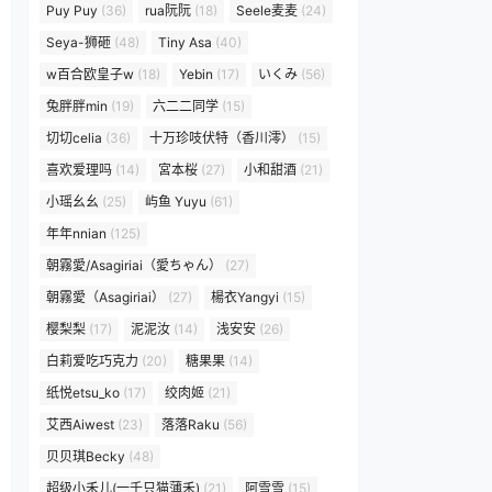
Puy Puy
(36)
rua阮阮
(18)
Seele麦麦
(24)
Seya-狮砸
(48)
Tiny Asa
(40)
w百合欧皇子w
(18)
Yebin
(17)
いくみ
(56)
兔胖胖min
(19)
六二二同学
(15)
切切celia
(36)
十万珍吱伏特（香川澪）
(15)
喜欢爱理吗
(14)
宮本桜
(27)
小和甜酒
(21)
小瑶幺幺
(25)
屿鱼 Yuyu
(61)
年年nnian
(125)
朝霧愛/Asagiriai（愛ちゃん）
(27)
朝霧愛（Asagiriai）
(27)
楊衣Yangyi
(15)
樱梨梨
(17)
泥泥汝
(14)
浅安安
(26)
白莉爱吃巧克力
(20)
糖果果
(14)
纸悦etsu_ko
(17)
绞肉姬
(21)
艾西Aiwest
(23)
落落Raku
(56)
贝贝琪Becky
(48)
超级小禾儿(一千只猫薄禾)
(21)
阿雪雪
(15)