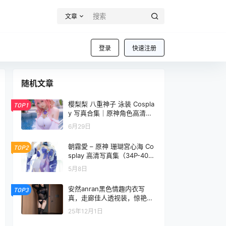
文章
登录
快速注册
随机文章
樱梨梨 八重神子 泳装 Cospla
TOP1
y 写真合集｜原神角色高清图
集（29P｜429MB）
6月29日
朝霧愛 – 原神 珊瑚宮心海 Co
TOP2
splay 高清写真集（34P-406.
5M）
5月8日
安然anran黑色情趣内衣写
TOP3
真，走廊佳人透视装，惊艳眼
球
25年12月1日