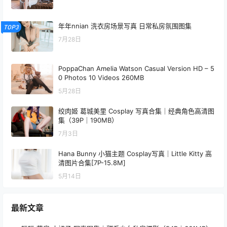
0
0
海报分享
收藏
举报
屿鱼 Yuyu
写真图集
写真图集
MissWarmJ Playboy Pink
PoppaChan Frieren Cosplay
Edition Cosplay Set [13P-3V-
(Sousou no Frieren) – 40
1.03G]
Photos 249MB
2026-5-21 18:55:19
2026-5-22 9:19:12
0 条回复
文章作者
管理员
A
M
欢迎您，新朋友，感谢参与互动！
确认修改
您必须登录或注册以后才能发表评论