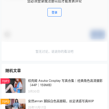
查看
下载权限
屿鱼 Yuyu 樱花泳装 Cosplay 写真合集｜季节限定（8
0P｜980MB）
您当前的等级为
游客
您已获得下载权限
网盘资源
/
9 页
❮
❯