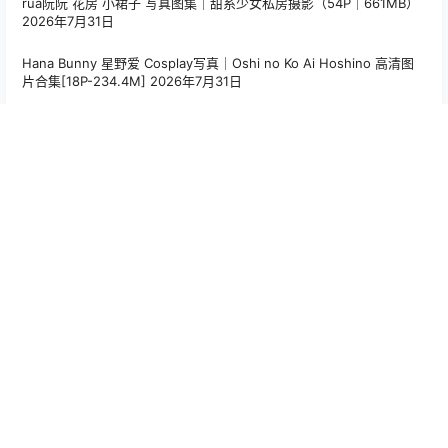
登录
提交
暂无讨论，说说你的看法吧
随机文章
绞肉姬 Asuka Cosplay 写真合集｜经典角色高清摄影
TOP1
（44P｜159MB）
3月30日
安然anran 脚踩白色高跟鞋，丝足诱惑写真80P
TOP2
25年11月17日