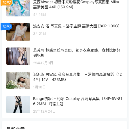
艾西Aiwest 初音未来粉蝶花Cosplay写真图集 Miku
TOP2
高清美图 44P (159.9M)
4月16日
浅安安 浴 写真集 – 浴室主题 高清大图 [80P-1.09G]
TOP3
3月21日
苏苏阿 魅惑黑丝写真照，紧身衣高腰线，身材比例好
到犯规
25年12月9日
泥泥汝 居家风 私房写真合集｜日常氛围高清摄影（12
4P｜14V｜423MB）
1月10日
Bangni邦尼 – 约尔 Cosplay 高清写真集（84P-5V-81
6.2MB）间谍主题
25年12月24日