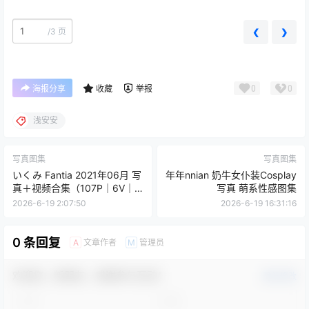
/
3 页
❮
❯
0
0
海报分享
收藏
举报
浅安安
写真图集
写真图集
いくみ Fantia 2021年06月 写
年年nnian 奶牛女仆装Cosplay
真＋视频合集（107P｜6V｜
写真 萌系性感图集
1.05GB）
2026-6-19 2:07:50
2026-6-19 16:31:16
0 条回复
文章作者
管理员
A
M
欢迎您，新朋友，感谢参与互动！
确认修改