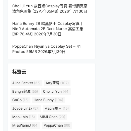
Choi Ji Yun 露西娜Cosplay写真 赛博朋克高
清角色图集 [22P／165MB]
2026年7月30日
Hana Bunny 2B 暗黑护士 Cosplay写真｜
NieR Automata 2B Dark Nurse 高清图集
[8P-76.4M]
2026年7月30日
PoppaChan Niyaniya Cosplay Set – 41
Photos 59MB
2026年7月30日
标签云
Alina Becker
(35)
Arty亚缇
(107)
Bangni邦尼
(55)
Choi Ji Yun
(44)
CoCo
(15)
Hana Bunny
(194)
Joyce Lin2x
(57)
Machi馬吉
(15)
Maou Mo
(15)
MiMi Chan
(20)
MissWarmJ
(64)
PoppaChan
(99)