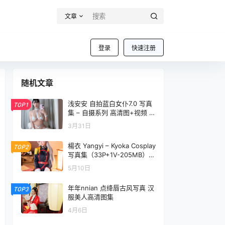
文章
登录
快速注册
随机文章
浅安安 自拍蓝白女仆7.0 写真
TOP1
集 – 自摄系列 高清图+视频 [3
0P1V-630M]
3月31日
楊衣 Yangyi – Kyoka Cosplay
TOP2
写真集（33P+1V-205MB）角
色还原
5月10日
年年nnian 点绛唇古风写真 汉
TOP3
服美人高清图集
4月6日