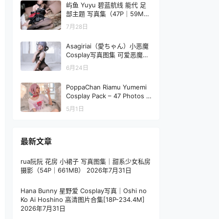
屿鱼 Yuyu 碧蓝航线 能代 足
部主题 写真集（47P｜59M
B）
7月28日
Asagiriai（愛ちゃん）小恶魔
Cosplay写真图集 可爱恶魔主
题 40P (367MB)
6月24日
PoppaChan Riamu Yumemi
Cosplay Pack – 47 Photos 8
Videos 603MB
5月1日
最新文章
rua阮阮 花房 小裙子 写真图集｜甜系少女私房
摄影（54P｜661MB）
2026年7月31日
Hana Bunny 星野爱 Cosplay写真｜Oshi no
Ko Ai Hoshino 高清图片合集[18P-234.4M]
2026年7月31日