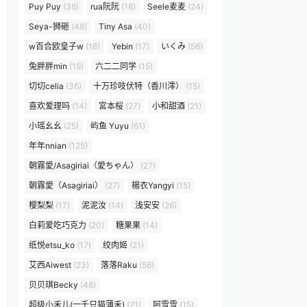
Puy Puy
(36)
rua阮阮
(18)
Seele麦麦
(24)
Seya-狮砸
(48)
Tiny Asa
(40)
w百合欧皇子w
(18)
Yebin
(17)
いくみ
(56)
兔胖胖min
(19)
六二二同学
(15)
切切celia
(36)
十万珍吱伏特（香川澪）
(15)
喜欢爱理吗
(14)
宮本桜
(27)
小和甜酒
(21)
小瑶幺幺
(25)
屿鱼 Yuyu
(61)
年年nnian
(125)
朝霧愛/Asagiriai（愛ちゃん）
(27)
朝霧愛（Asagiriai）
(27)
楊衣Yangyi
(15)
樱梨梨
(17)
泥泥汝
(14)
浅安安
(26)
白莉爱吃巧克力
(20)
糖果果
(14)
纸悦etsu_ko
(17)
绞肉姬
(21)
艾西Aiwest
(23)
落落Raku
(56)
贝贝琪Becky
(48)
超级小禾儿(一千只猫薄禾)
(21)
阿雪雪
(15)