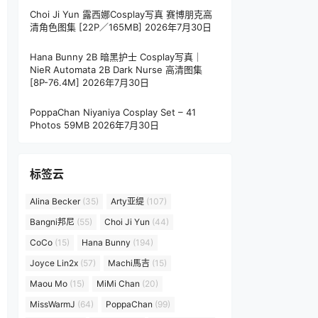
Choi Ji Yun 露西娜Cosplay写真 赛博朋克高
清角色图集 [22P／165MB]
2026年7月30日
Hana Bunny 2B 暗黑护士 Cosplay写真｜
NieR Automata 2B Dark Nurse 高清图集
[8P-76.4M]
2026年7月30日
PoppaChan Niyaniya Cosplay Set – 41
Photos 59MB
2026年7月30日
标签云
Alina Becker
(35)
Arty亚缇
(107)
Bangni邦尼
(55)
Choi Ji Yun
(44)
CoCo
(15)
Hana Bunny
(194)
Joyce Lin2x
(57)
Machi馬吉
(15)
Maou Mo
(15)
MiMi Chan
(20)
MissWarmJ
(64)
PoppaChan
(99)