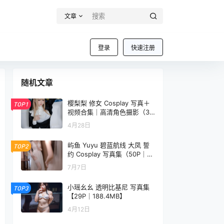
文章
登录
快速注册
随机文章
樱梨梨 修女 Cosplay 写真＋
TOP1
视频合集｜高清角色摄影（35
P｜681MB）
4月28日
屿鱼 Yuyu 碧蓝航线 大凤 誓
TOP2
约 Cosplay 写真集（50P｜38
9MB）
7月7日
小瑶幺幺 透明比基尼 写真集
TOP3
【29P｜188.4MB】
4月12日