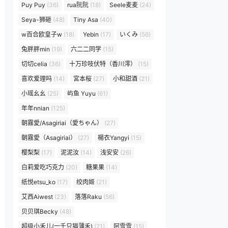
Puy Puy
(36)
rua阮阮
(18)
Seele麦麦
(24)
Seya-狮砸
(48)
Tiny Asa
(40)
w百合欧皇子w
(18)
Yebin
(17)
いくみ
(56)
兔胖胖min
(19)
六二二同学
(15)
切切celia
(36)
十万珍吱伏特（香川澪）
(15)
喜欢爱理吗
(14)
宮本桜
(27)
小和甜酒
(21)
小瑶幺幺
(25)
屿鱼 Yuyu
(61)
年年nnian
(125)
朝霧愛/Asagiriai（愛ちゃん）
(27)
朝霧愛（Asagiriai）
(27)
楊衣Yangyi
(15)
樱梨梨
(17)
泥泥汝
(14)
浅安安
(26)
白莉爱吃巧克力
(20)
糖果果
(14)
纸悦etsu_ko
(17)
绞肉姬
(21)
艾西Aiwest
(23)
落落Raku
(56)
贝贝琪Becky
(48)
超级小禾儿(一千只猫薄禾)
(21)
阿雪雪
(15)