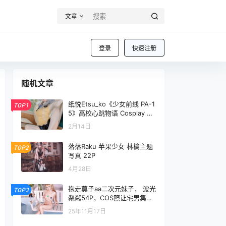
文章
登录
快速注册
随机文章
纸悦Etsu_ko《少女前线 PA-1
TOP1
5》高校心跳物语 Cosplay 套
图[51P-385M]
2月14日
落落Raku 苹果少女 林檎主题
TOP2
写真 22P
4月28日
抱走莫子aa二次元妹子， 波光
TOP3
粼粼54P，COS照让宅男集体
沸腾
25年11月17日