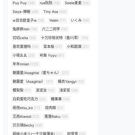
Puy Puy
(36)
rua阮阮
(18)
Seele麦麦
(24)
Seya-狮砸
(48)
Tiny Asa
(40)
w百合欧皇子w
(18)
Yebin
(17)
いくみ
(56)
兔胖胖min
(19)
六二二同学
(15)
切切celia
(36)
十万珍吱伏特（香川澪）
(15)
喜欢爱理吗
(14)
宮本桜
(27)
小和甜酒
(21)
小瑶幺幺
(25)
屿鱼 Yuyu
(61)
年年nnian
(125)
朝霧愛/Asagiriai（愛ちゃん）
(27)
朝霧愛（Asagiriai）
(27)
楊衣Yangyi
(15)
樱梨梨
(17)
泥泥汝
(14)
浅安安
(26)
白莉爱吃巧克力
(20)
糖果果
(14)
纸悦etsu_ko
(17)
绞肉姬
(21)
艾西Aiwest
(23)
落落Raku
(56)
贝贝琪Becky
(48)
超级小禾儿(一千只猫薄禾)
(21)
阿雪雪
(15)