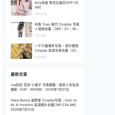
Arty亚缇 青花比基尼[41P-33.
5M]
3月30日
屿鱼 Yuyu 能代 Cosplay 写真
＋视频合集（39P｜2V｜398
MB）
7月29日
一千只猫薄禾写真 – 缪尔赛思
Cosplay 高清写真合集（20P
/ 222.8MB）
4月20日
最新文章
rua阮阮 花房 小裙子 写真图集｜甜系少女私房
摄影（54P｜661MB）
2026年7月31日
Hana Bunny 星野爱 Cosplay写真｜Oshi no
Ko Ai Hoshino 高清图片合集[18P-234.4M]
2026年7月31日