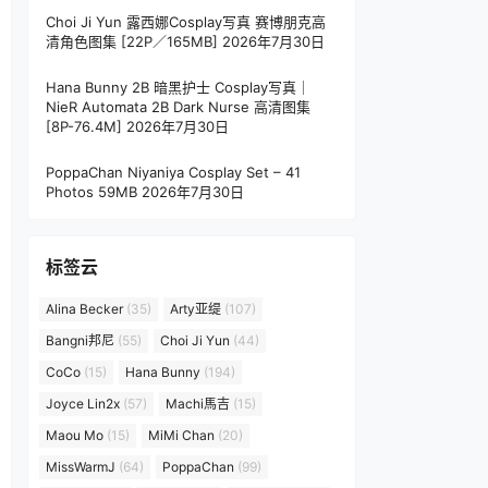
Choi Ji Yun 露西娜Cosplay写真 赛博朋克高
清角色图集 [22P／165MB]
2026年7月30日
Hana Bunny 2B 暗黑护士 Cosplay写真｜
NieR Automata 2B Dark Nurse 高清图集
[8P-76.4M]
2026年7月30日
PoppaChan Niyaniya Cosplay Set – 41
Photos 59MB
2026年7月30日
标签云
Alina Becker
(35)
Arty亚缇
(107)
Bangni邦尼
(55)
Choi Ji Yun
(44)
CoCo
(15)
Hana Bunny
(194)
Joyce Lin2x
(57)
Machi馬吉
(15)
Maou Mo
(15)
MiMi Chan
(20)
MissWarmJ
(64)
PoppaChan
(99)