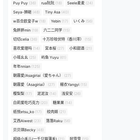
Puy Puy
(36)
rua阮阮
(18)
Seele麦麦
(24)
Seya-狮砸
(48)
Tiny Asa
(40)
w百合欧皇子w
(18)
Yebin
(17)
いくみ
(56)
兔胖胖min
(19)
六二二同学
(15)
切切celia
(36)
十万珍吱伏特（香川澪）
(15)
喜欢爱理吗
(14)
宮本桜
(27)
小和甜酒
(21)
小瑶幺幺
(25)
屿鱼 Yuyu
(61)
年年nnian
(125)
朝霧愛/Asagiriai（愛ちゃん）
(27)
朝霧愛（Asagiriai）
(27)
楊衣Yangyi
(15)
樱梨梨
(17)
泥泥汝
(14)
浅安安
(26)
白莉爱吃巧克力
(20)
糖果果
(14)
纸悦etsu_ko
(17)
绞肉姬
(21)
艾西Aiwest
(23)
落落Raku
(56)
贝贝琪Becky
(48)
超级小禾儿(一千只猫薄禾)
(21)
阿雪雪
(15)