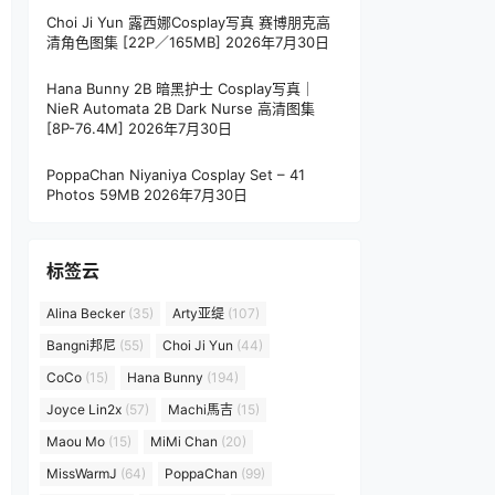
Choi Ji Yun 露西娜Cosplay写真 赛博朋克高
清角色图集 [22P／165MB]
2026年7月30日
Hana Bunny 2B 暗黑护士 Cosplay写真｜
NieR Automata 2B Dark Nurse 高清图集
[8P-76.4M]
2026年7月30日
PoppaChan Niyaniya Cosplay Set – 41
Photos 59MB
2026年7月30日
标签云
Alina Becker
(35)
Arty亚缇
(107)
Bangni邦尼
(55)
Choi Ji Yun
(44)
CoCo
(15)
Hana Bunny
(194)
Joyce Lin2x
(57)
Machi馬吉
(15)
Maou Mo
(15)
MiMi Chan
(20)
MissWarmJ
(64)
PoppaChan
(99)