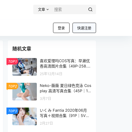
文章
登录
快速注册
随机文章
喜欢爱理吗COS写真：早濑优
TOP1
香高清图片合集（49P-258.1
M）
25年12月14日
Neko-薇薇 夏日绿色竞泳 Cos
TOP2
play 高清写真合集（45P｜18
6MB）
3月7日
いくみ Fantia 2020年06月
TOP3
写真＋视频合集（91P｜5V｜
619MB）
2月27日