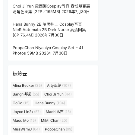
Choi Ji Yun 露西娜Cosplay写真 赛博朋克高
清角色图集 [22P／165MB]
2026年7月30日
Hana Bunny 2B 暗黑护士 Cosplay写真｜
NieR Automata 2B Dark Nurse 高清图集
[8P-76.4M]
2026年7月30日
PoppaChan Niyaniya Cosplay Set – 41
Photos 59MB
2026年7月30日
标签云
Alina Becker
(35)
Arty亚缇
(107)
Bangni邦尼
(55)
Choi Ji Yun
(44)
CoCo
(15)
Hana Bunny
(194)
Joyce Lin2x
(57)
Machi馬吉
(15)
Maou Mo
(15)
MiMi Chan
(20)
MissWarmJ
(64)
PoppaChan
(99)