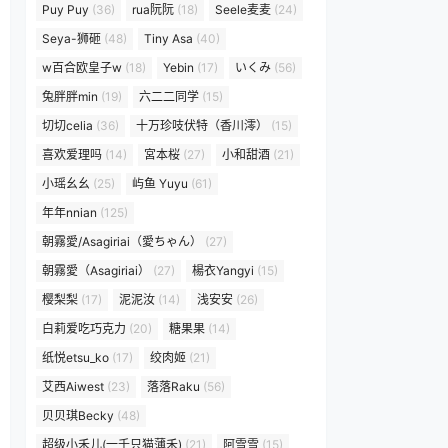
Puy Puy
(36)
rua阮阮
(18)
Seele麦麦
(24)
Seya-狮砸
(48)
Tiny Asa
(40)
w百合欧皇子w
(18)
Yebin
(17)
いくみ
(56)
兔胖胖min
(19)
六二二同学
(15)
切切celia
(36)
十万珍吱伏特（香川澪）
(15)
喜欢爱理吗
(14)
宮本桜
(27)
小和甜酒
(21)
小瑶幺幺
(25)
屿鱼 Yuyu
(61)
年年nnian
(125)
朝霧愛/Asagiriai（愛ちゃん）
(27)
朝霧愛（Asagiriai）
(27)
楊衣Yangyi
(15)
樱梨梨
(17)
泥泥汝
(14)
浅安安
(26)
白莉爱吃巧克力
(20)
糖果果
(14)
纸悦etsu_ko
(17)
绞肉姬
(21)
艾西Aiwest
(23)
落落Raku
(56)
贝贝琪Becky
(48)
超级小禾儿(一千只猫薄禾)
(21)
阿雪雪
(15)