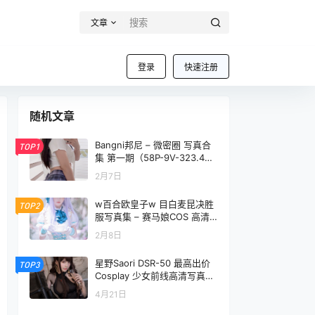
文章
登录
快速注册
随机文章
Bangni邦尼 – 微密圈 写真合
TOP1
集 第一期（58P-9V-323.4M
B）
2月7日
w百合欧皇子w 目白麦昆决胜
TOP2
服写真集 – 赛马娘COS 高清
图 [18P-123MB]
2月8日
星野Saori DSR-50 最高出价
TOP3
Cosplay 少女前线高清写真图
集【10P-127MB】
4月21日