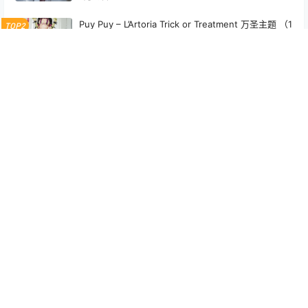
Puy Puy – L’Artoria Trick or Treatment 万圣主题 （1
TOP2
04P+2V-829MB）
6月6日
Arty亚缇 Pink Bunny[18P-18.8M]
TOP3
7月23日
年年nnian 新春吉祥主题写真 年味十足高清图集
5月23日
浅安安 歪萌社修女 写真集 – 修女主题 COS高清图 [2
4P-201MB]
5月14日
双木扶苏 高清写真《杏山和纱》唯美图集（34P／177.
2M）
25年12月13日