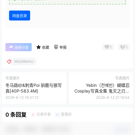
网盘资源
0
0
海报分享
收藏
举报
MissWarmJ
写真图片
写真图片
冬马路纱&刺青Poi 驯鹿与狼写
Yebin（전예빈）蝴蝶忍
真[40P-583.4M]
Cosplay写真全集 鬼灭之刃高
清图集 [60P／1.02GB]
2026-6-12 16:31:12
2026-6-12 21:19:54
0 条回复
文章作者
管理员
A
M
欢迎您，新朋友，感谢参与互动！
确认修改