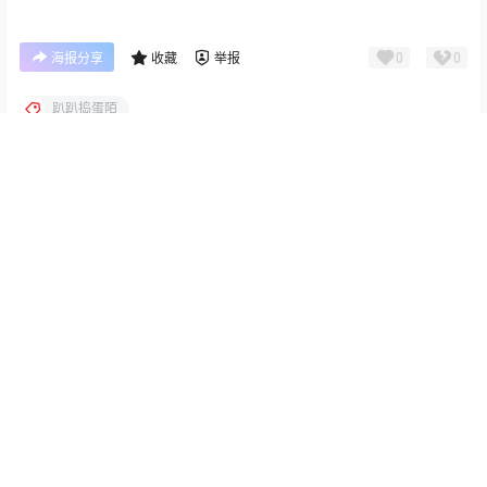
0
0
海报分享
收藏
举报
趴趴捣蛋陌
写真图片
写真图片
屿鱼 Yuyu 拉伸教学 写真参考
Tiny Asa – Nikke Cinderella
图集｜动作姿势素材（48P｜
灰姑娘 Cos 高清写真＋视频
173MB）
（59P1V-2.91GB）
2026-3-3 18:55:12
2026-3-4 6:55:40
0 条回复
文章作者
管理员
A
M
欢迎您，新朋友，感谢参与互动！
确认修改
您必须登录或注册以后才能发表评论